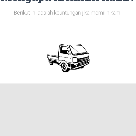
Berikut ini adalah keuntungan jika memilih kami:
Kendaraan prima